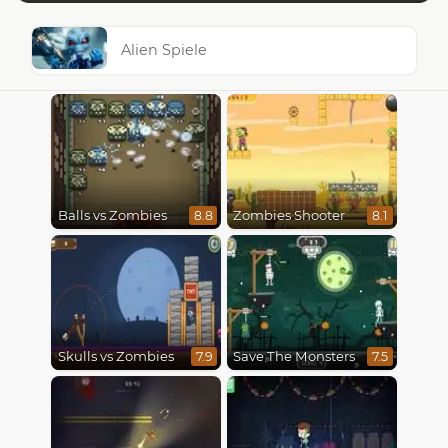
Alien Spiele
Balls vs Zombies
Zombies Shooter
8.8
8.1
Skulls vs Zombies
Save The Monsters
7.9
7.5