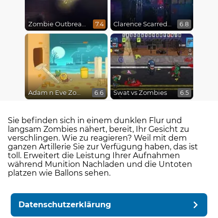
Zombie Outbreak Arena
Clarence Scarred Silly
7.4
6.8
Adam n Eve Zombies
Swat vs Zombies
6.6
6.5
Sie befinden sich in einem dunklen Flur und
langsam Zombies nähert, bereit, Ihr Gesicht zu
verschlingen. Wie zu reagieren? Weil mit dem
ganzen Artillerie Sie zur Verfügung haben, das ist
toll. Erweitert die Leistung Ihrer Aufnahmen
während Munition Nachladen und die Untoten
platzen wie Ballons sehen.
Datenschutzerklärung