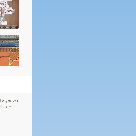
 Lager zu
 durch