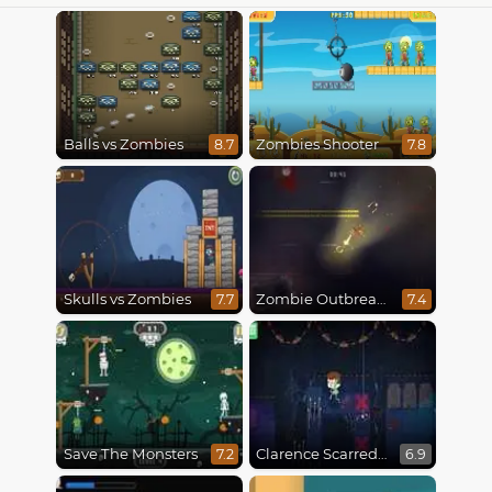
Balls vs Zombies
Zombies Shooter
8.7
7.8
Skulls vs Zombies
Zombie Outbreak Arena
7.7
7.4
Save The Monsters
Clarence Scarred Silly
7.2
6.9