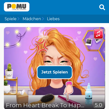
Spiele
Mädchen
Liebes
Jetzt Spielen
From Heart Break To Happiness Love Doctor
5.0