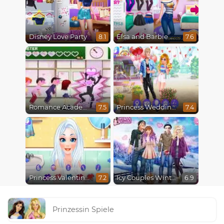
Disney Love Party
Elsa and Barbie Blind Date
8.1
7.6
Romance Academy
Princess Wedding Drama
7.5
7.4
Princess Valentine's Day Catfish
Icy Couples Winter Time
7.2
6.9
Prinzessin Spiele