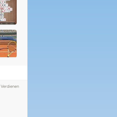
. Verdienen