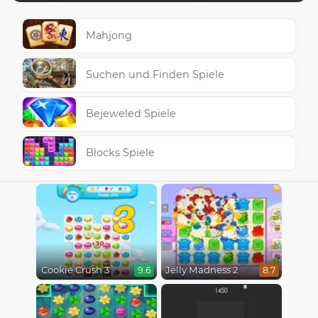
Mahjong
Suchen und Finden Spiele
Bejeweled Spiele
Blocks Spiele
3
Cookie Crush 3
Jelly Madness 2
9.6
8.7