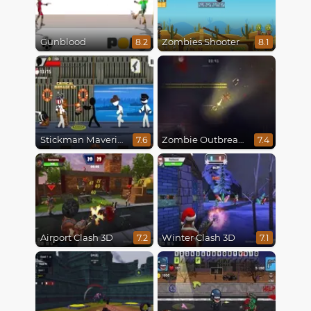
Gunblood
Zombies Shooter
8.2
8.1
Stickman Maverick: Bad Boys Killer
Zombie Outbreak Arena
7.6
7.4
Airport Clash 3D
Winter Clash 3D
7.2
7.1