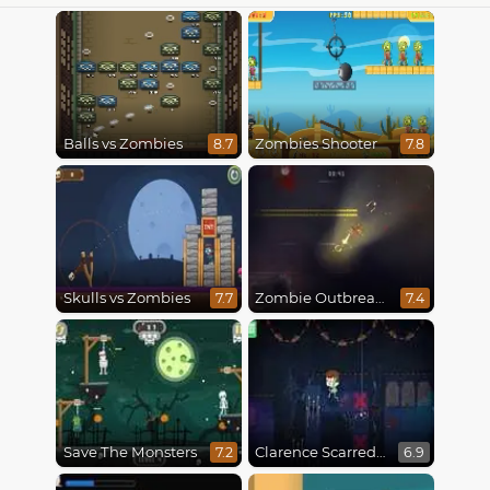
Balls vs Zombies
Zombies Shooter
8.7
7.8
Skulls vs Zombies
Zombie Outbreak Arena
7.7
7.4
Save The Monsters
Clarence Scarred Silly
7.2
6.9