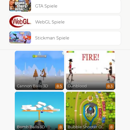
GTA Spiele
WebGL Spiele
Stickman Spiele
Cannon Balls 3D
Gunblood
8.5
8.3
Bomb Balls 3D
Bubble Shooter Online
8
8