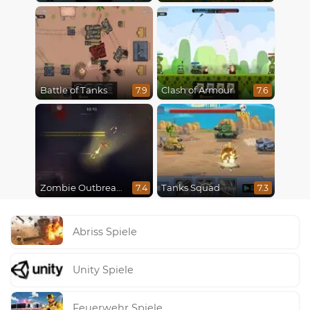
Battle of Tanks
Clash of Armour
7.9
7.6
Zombie Outbreak Arena
Tanks Squad
7.4
7.3
Abriss Spiele
Unity Spiele
Feuerwehr Spiele