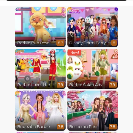
Barbie Pup Rescue
Disney Dorm Party
8.3
8
Barbie Loves Her Job
Barbie Safari Adventure
7.9
7.9
Bridezilla Barbie
Besties in Paris
7.8
7.8