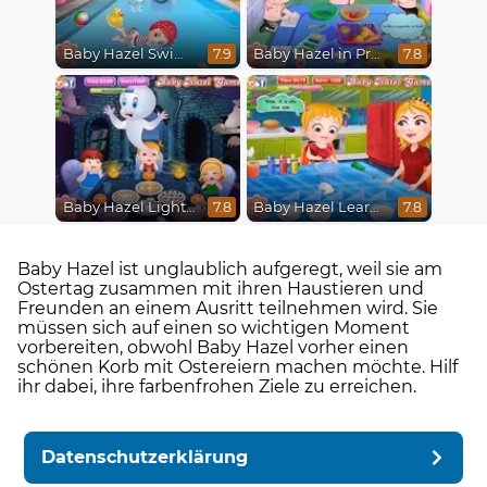
Baby Hazel Swimming
Baby Hazel in Preschool
7.9
7.8
Baby Hazel Lighthouse Adventure
Baby Hazel Learns Colors
7.8
7.8
Baby Hazel ist unglaublich aufgeregt, weil sie am
Ostertag zusammen mit ihren Haustieren und
Freunden an einem Ausritt teilnehmen wird. Sie
müssen sich auf einen so wichtigen Moment
vorbereiten, obwohl Baby Hazel vorher einen
schönen Korb mit Ostereiern machen möchte. Hilf
ihr dabei, ihre farbenfrohen Ziele zu erreichen.
Datenschutzerklärung