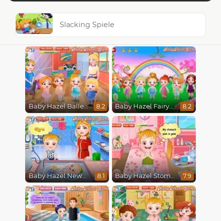
Slacking Spiele
Baby Hazel Ballerina Dance
Baby Hazel Fairyland Ballet
8.2
8.2
Baby Hazel Newborn Vaccination
Baby Hazel Stomach Care
8.1
7.9