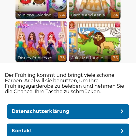
Minions Coloring Book
Barbie and Ken a Perfect Christmas
7.4
7.4
Disney Princesses Rainbow Dresses
Color Me Jungle Animals
7.3
7.3
Der Frühling kommt und bringt viele schöne
Farben. Ariel will sie benutzen, um Ihre
Frühlingsgarderobe zu beleben und nehmen Sie
die Chance, Ihre Tasche zu schmücken.
Datenschutzerklärung
Kontakt