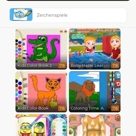
Zeichenspiele
Kids Color Book 2
Baby Hazel Learns Colors
7.9
7.8
Kids Color Book
Coloring Time: Animals
7.6
7.6