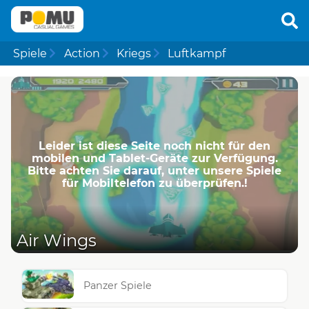
Spiele
Action
Kriegs
Luftkampf
Leider ist diese Seite noch nicht für den
mobilen und Tablet-Geräte zur Verfügung.
Bitte achten Sie darauf, unter unsere Spiele
für Mobiltelefon zu überprüfen.!
Air Wings
Panzer Spiele