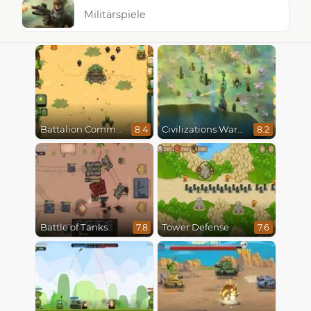
Militärspiele
Battalion Commander
Civilizations Wars Master Edition
8.4
8.2
Battle of Tanks
Tower Defense
7.8
7.6