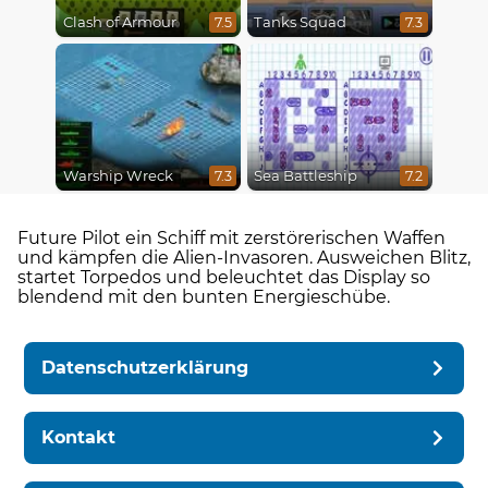
Clash of Armour
Tanks Squad
7.5
7.3
Warship Wreck
Sea Battleship
7.3
7.2
Future Pilot ein Schiff mit zerstörerischen Waffen
und kämpfen die Alien-Invasoren. Ausweichen Blitz,
startet Torpedos und beleuchtet das Display so
blendend mit den bunten Energieschübe.
Datenschutzerklärung
Kontakt