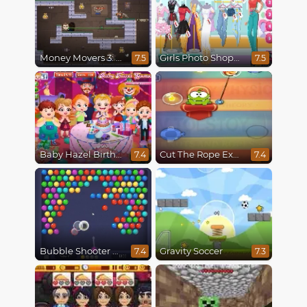
Money Movers 3: Guard Duty
Girls Photo Shopping Dress-Up
7.5
7.5
Baby Hazel Birthday Party
Cut The Rope Experiments
7.4
7.4
Bubble Shooter HD
Gravity Soccer
7.4
7.3