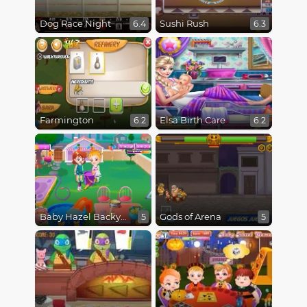
Dog Race Night
Sushi Rush
6.4
6.3
Farmington
Elsa Birth Care
6.2
6.2
Baby Hazel Backyard Party
Gods of Arena
5
5