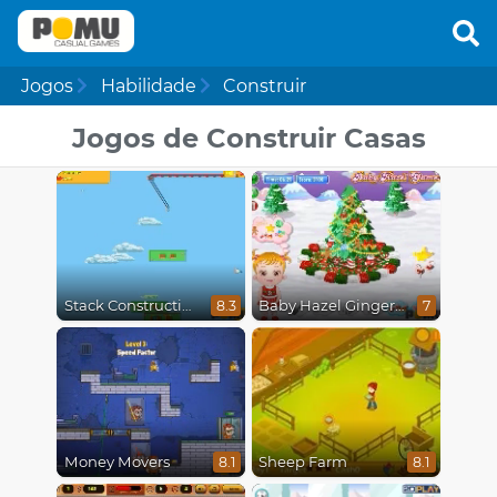
Jogos
Habilidade
Construir
Jogos de Construir Casas
Stack Construction
Baby Hazel Gingerbread House
8.3
7
Money Movers
Sheep Farm
8.1
8.1