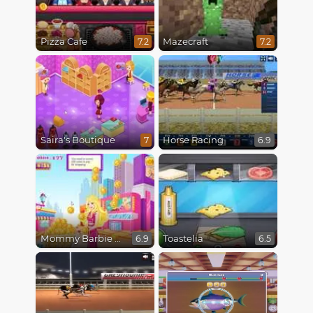
Pizza Cafe
Mazecraft
7.2
7.2
Saira's Boutique
Horse Racing
7
6.9
Mommy Barbie Go Shopping
Toastelia
6.9
6.5