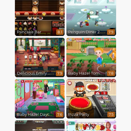
Pancake Bar
Penguin Diner 2
8.1
7.9
Delicious Emily New Beginning
Baby Hazel Tomato Farming
7.9
7.8
Baby Hazel Daycare
Pizza Party
7.6
7.5