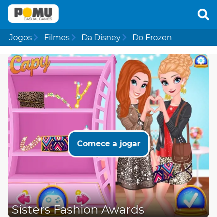
Jogos
Filmes
Da Disney
Do Frozen
Comece a jogar
Sisters Fashion Awards