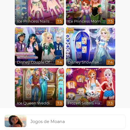
Ice Princess Nails Spa
Ice Princess Mommy Real Makeover
7.5
7.5
Disney Couple Of The Year
Disney Snowflakes Winter Ball
7.4
7.4
Ice Queen Wedding Tailor
Frozen Sisters Halloween Party
7.3
7.3
Jogos de Moana