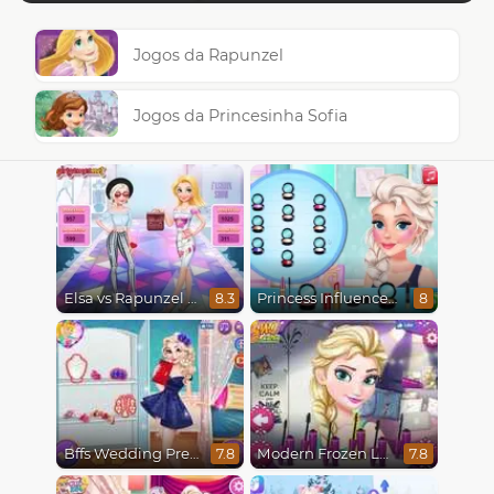
Jogos da Rapunzel
Jogos da Princesinha Sofia
Elsa vs Rapunzel Fashion Game
Princess Influencer Winter Wonderland
8.3
8
Bffs Wedding Prep
Modern Frozen Looks
7.8
7.8