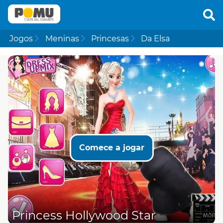
Jogos
Meninas
Princesas
Da Elsa
Comece a jogar
Princess Hollywood Star