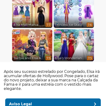
Elsa Mall Mania
Princess Ice Skating Adventure
7.7
7.6
Barbie and Elsa Autumn Patterns
Elsa's Wonderland Wedding
7.5
7.5
Após seu sucesso estrelado por Congelado, Elsa irá
acumular ofertas de Hollywood. Pose para o cartaz
do novo projeto, deixar a sua marca na Calçada da
Fama e ir para uma estréia com o vestido mais
elegante.
Aviso Legal