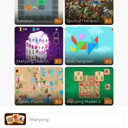
Sokoban
Spirit of The Ancient Forest
8.6
8.3
Mahjong Dark Dimensions
Kids Tangram
8.3
8.3
Jigsaw Puzzle
Mahjong Master 2
8.3
8.2
Mahjong