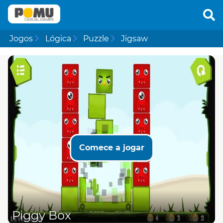
Jogos
Lógica
Puzzle
Jigsaw
Comece a jogar
Piggy Box