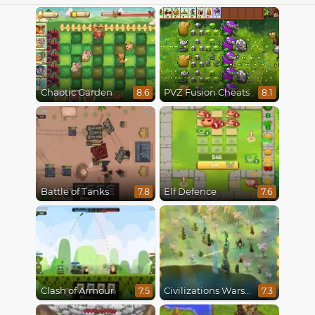
Chaotic Garden
PVZ Fusion Cheats
8.6
8.1
Battle of Tanks
Elf Defence
7.8
7.6
Clash of Armour
Civilizations Wars Master Edition
7.5
7.3