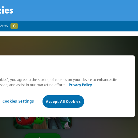
zies
zies
8