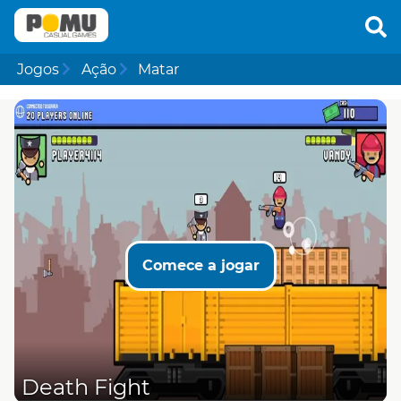
Jogos
Ação
Matar
Comece a jogar
Death Fight