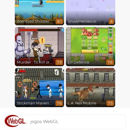
Zombies Shooter
SnowHeroes.io
8.1
8
Murder : To Kill or Not to Kill
Elf Defence
7.9
7.6
Stickman Maverick: Bad Boys Killer
L.A. Rex Mobile
7.6
7.5
jogos WebGL