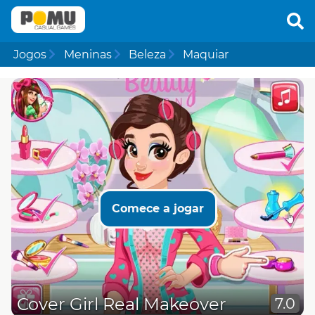
Jogos
Meninas
Beleza
Maquiar
Comece a jogar
Cover Girl Real Makeover
7.0