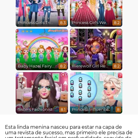
Princess Girls Trip To Aspen
Princess Girls Wedding Trip
8.3
8.2
Baby Hazel Fairyland Ballet
Werewolf Girl Real Makeover
8.2
8.2
Sisters Fashionista Makeup
Princess Influencer Winter Wonderland
8.1
8
Esta linda menina nasceu para estar na capa de
uma revista de sucesso, mas primeiro ele precisa de