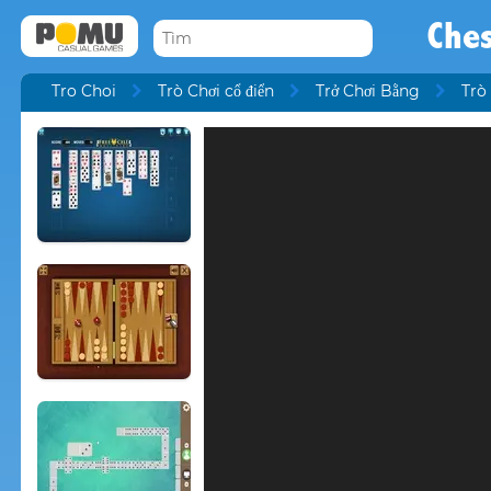
Ches
Tro Choi
Trò Chơi cổ điển
Trở Chơi Bằng
Trò