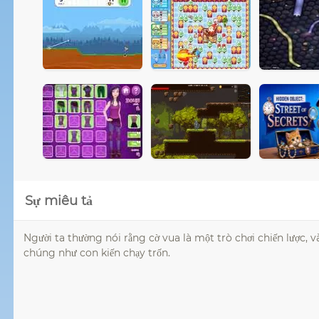
Sự miêu tả
Người ta thường nói rằng cờ vua là một trò chơi chiến lược, 
chúng như con kiến ​​chạy trốn.