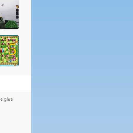
5
se giữa