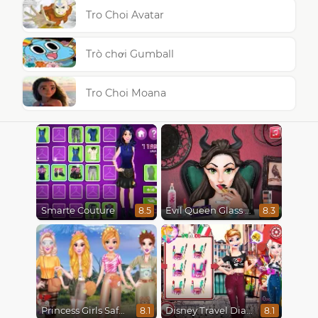
Tro Choi Avatar
Trò chơi Gumball
Tro Choi Moana
Smarte Couture
Evil Queen Glass Skin Routine #Influencer
8.5
8.3
Princess Girls Safari Trip
Disney Travel Diaries: City Break
8.1
8.1