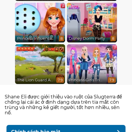
Princess Influencer Winter Wonderland
Disney Dorm Party
8
8
The Lion Guard Assemble
Princess Girls Trip To Aspen
7.9
7.9
Shane Eli được giới thiệu vào ruột của Slugterra để
chống lại cái ác ở định dạng dựa trên tia mắt côn
trùng và những kẻ giết người, tốt hơn nhiều, sên
nổ.
Chính sách bảo mật