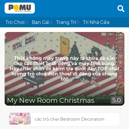
Tro Choi
Bạn Gái
Trang Trí
Trí Nhà Cửa
Thật không may trang này là chưa có sẵn
cho các thiết bị di động và máy tính bảng.
Hãy chắc chắn để kiểm tra dưới đây TOP chất
lượng trò chơi điện thoại di động của chúng
tôi!
My New Room Christmas
5.0
các trò chơi Bedroom Decoration