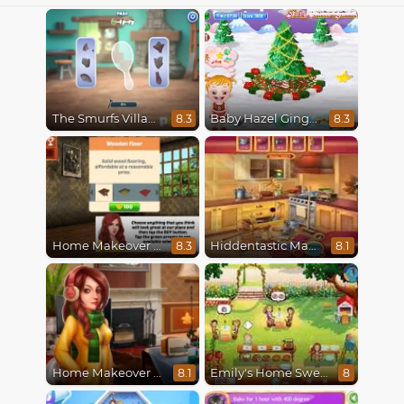
The Smurfs Village Cleaning
Baby Hazel Gingerbread House
8.3
8.3
Home Makeover Hidden Object
Hiddentastic Mansion
8.3
8.1
Home Makeover 2 Hidden Object
Emily's Home Sweet Home
8.1
8