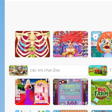
các trò chơi Zoo
T