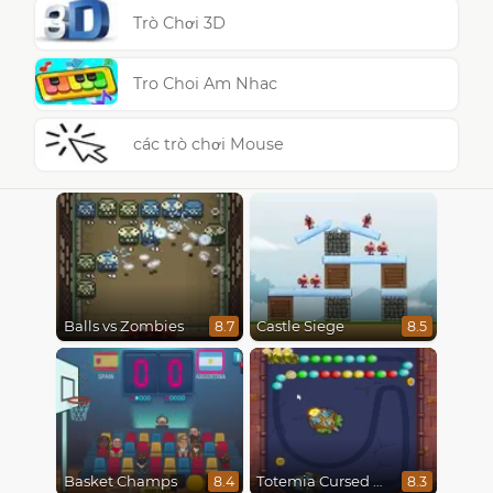
Trò Chơi 3D
Tro Choi Am Nhac
các trò chơi Mouse
Balls vs Zombies
Castle Siege
8.7
8.5
Basket Champs
Totemia Cursed Marbles
8.4
8.3