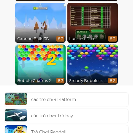
Cannon Balls 3D
Luckiest Dice
8.3
8.3
2
Bubble Charms 2
Smarty Bubbles X-Mas Edition
8.3
8.2
các trò chơi Platform
các trò chơi Trò bay
Trò Chơi Ragdoll