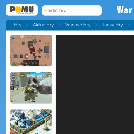
War
Hry
Akčné Hry
Vojnové Hry
Tanky Hry
1