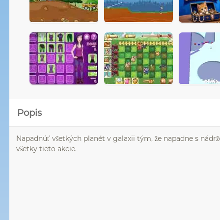
Popis
Napadnúť všetkých planét v galaxii tým, že napadne s nádržo
všetky tieto akcie.