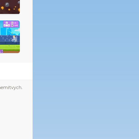
 nemŕtvych.