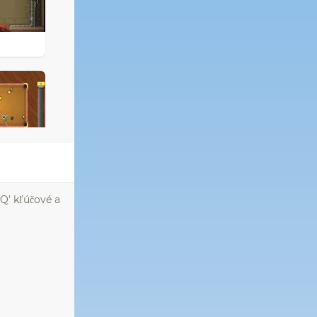
Q' kľúčové a