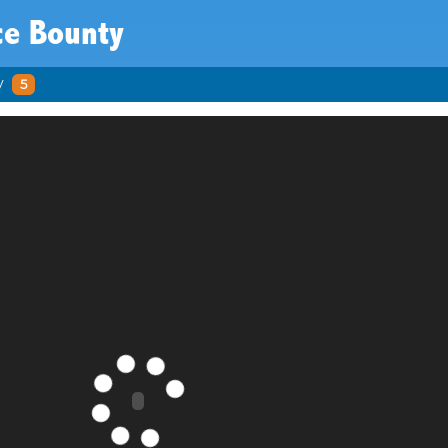
ce Bounty
y
5