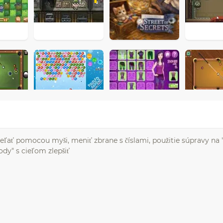
ľať pomocou myši, meniť zbrane s číslami, použitie súpravy na '
dy" s cieľom zlepšiť