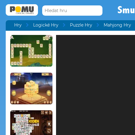
Smur
Hry
Logické Hry
Puzzle Hry
Mahjong Hry