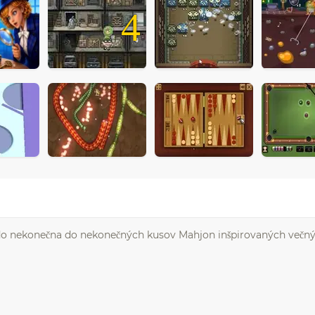
4
á do nekonečna do nekonečných kusov Mahjon inšpirovaných večn