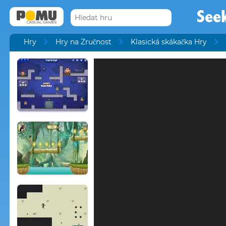
Seek
Hry
Hry na Zručnost
Klasická skákačka Hry