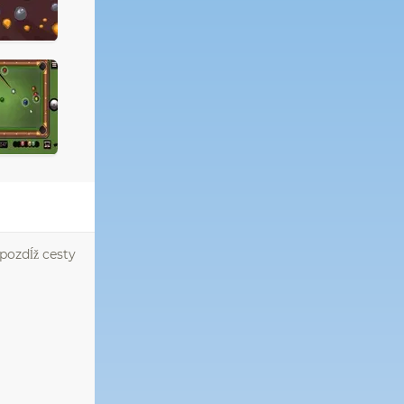
pozdĺž cesty