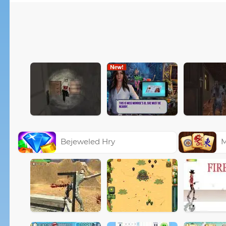
Bejeweled Hry
M