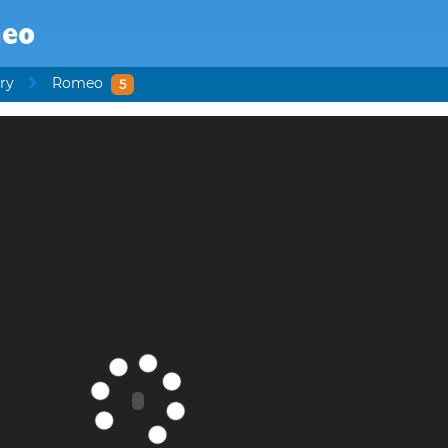
eo
ry
Romeo
5