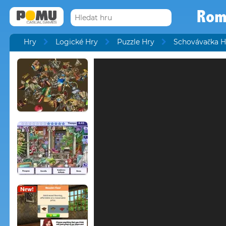
Rom
Hry
Logické Hry
Puzzle Hry
Schovávačka H