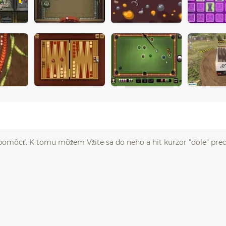
omôcť. K tomu môžem Vžite sa do neho a hit kurzor "dole" pre