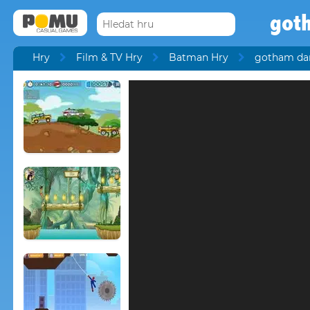
got
Hry
Film & TV Hry
Batman Hry
gotham da