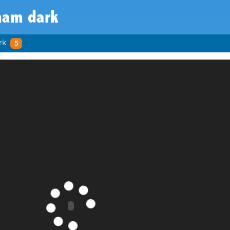
ham dark
rk
5