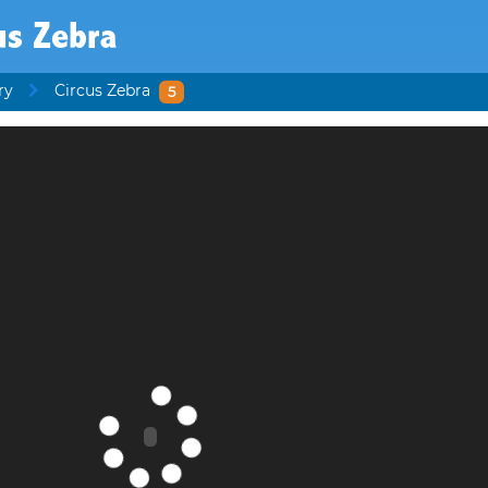
us Zebra
ry
Circus Zebra
5