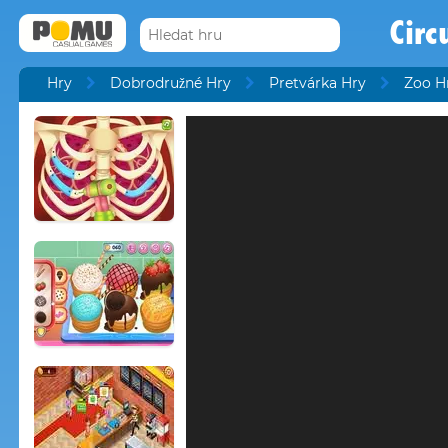
Circ
Hry
Dobrodružné Hry
Pretvárka Hry
Zoo H