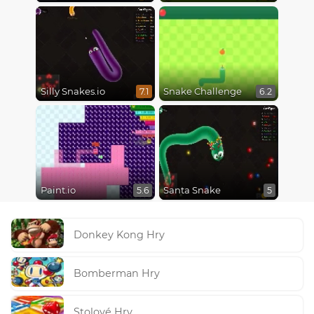
Silly Snakes.io
Snake Challenge
7.1
6.2
Paint.io
Santa Snake
5.6
5
Donkey Kong Hry
Bomberman Hry
Stolové Hry