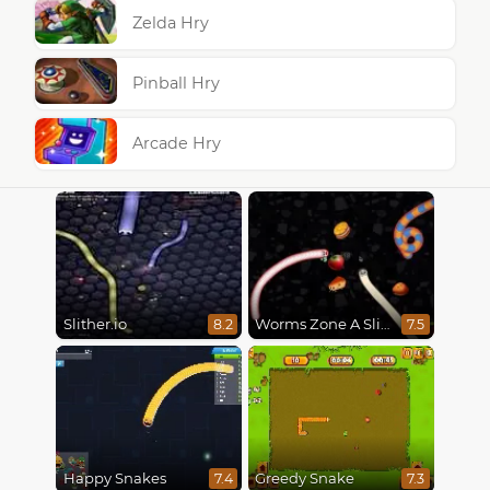
Zelda Hry
Pinball Hry
Arcade Hry
Slither.io
Worms Zone A Slithery Snake
8.2
7.5
Happy Snakes
Greedy Snake
7.4
7.3