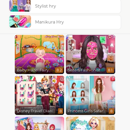
Stylist hry
Manikura Hry
Baby Hazel Fairyland Ballet
Sisters Fashionista Makeup
8.2
8.1
Disney Travel Diaries: City Break
Princess Girls Safari Trip
8
8