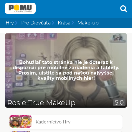
Hry
Pre Dievčata
Krása
Make-up
Bohužiaľ táto stránka nie je doteraz k
dispozícii pre mobilné zariadenia a tablety.
Prosím, uistite sa pod našou najvyššej
kvality mobilných hier!
Rosie True MakeUp
5.0
Kaderníctvo Hry