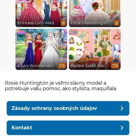
Princess Girls Wedding Trip
Eliza's Wedding Planner
8
8
Elsa's Wonderland Wedding
Barbie Safari Adventure
7.9
7.9
Rosie Huntington je veľmi slávny model a
potrebuje vašu pomoc, ako stylista, maquíllala
Zásady ochrany osobných údajov
Kontakt