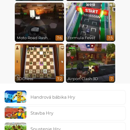
Moto Road Rash 3D
Formula Fever
7.6
7.5
3DChess
Airport Clash 3D
7.2
7
Handrová bábika Hry
Stavba Hry
Spustenie Hry