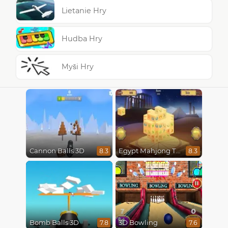
Lietanie Hry
Hudba Hry
Myši Hry
Cannon Balls 3D
Egypt Mahjong Triple Dimensions
8.3
8.3
Bomb Balls 3D
3D Bowling
7.8
7.6