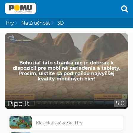
Hry
Na Zručnost
3D
Bohužiaľ táto stránka nie je doteraz k
dispozícii pre mobilné zariadenia a tablety.
Prosím, uistite sa pod našou najvyššej
kvality mobilných hier!
Pipe It
5.0
Klasická skákačka Hry