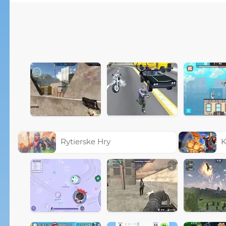
Rytierske Hry
K