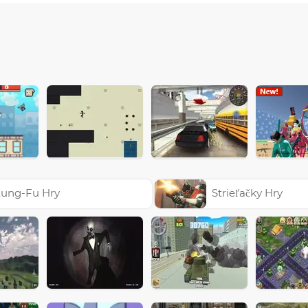
ung-Fu Hry
Strieľačky Hry