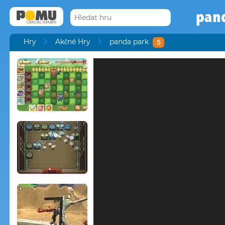
pan
Hry
Akčné Hry
panda park
5