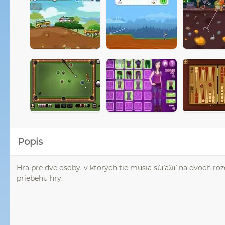
Popis
Hra pre dve osoby, v ktorých tie musia súťažiť na dvoch ro
priebehu hry.