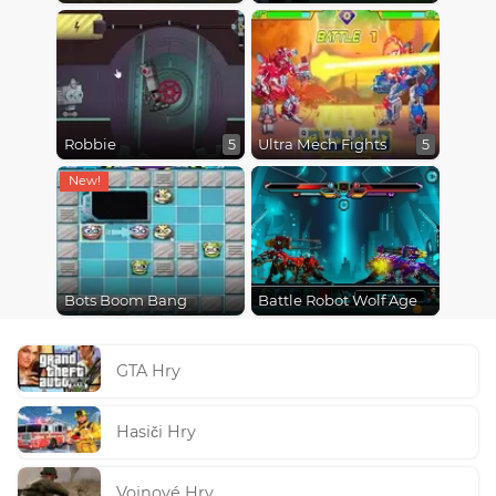
Robbie
Ultra Mech Fights
5
5
Bots Boom Bang
Battle Robot Wolf Age
GTA Hry
Hasiči Hry
Vojnové Hry