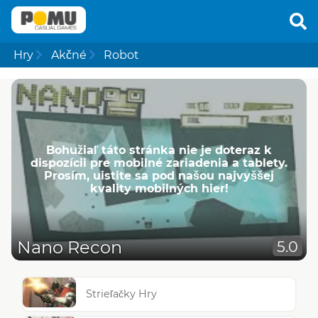
Hry
Akčné
Robot
Bohužiaľ táto stránka nie je doteraz k
dispozícii pre mobilné zariadenia a tablety.
Prosím, uistite sa pod našou najvyššej
kvality mobilných hier!
Nano Recon
5.0
Strieľačky Hry