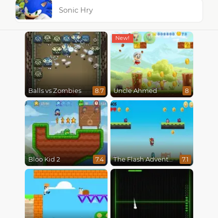
Sonic Hry
Balls vs Zombies
Uncle Ahmed
8.7
8
Bloo Kid 2
The Flash Adventures
7.4
7.1