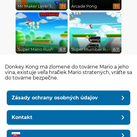
Mr Maker Level Editor
Arcade Pong
7.1
7.1
Super Mario Rush
Super Plumber Run
6.7
6.7
Donkey Kong má zlomené do továrne Mario a jeho
vina, existuje veľa hračiek Mario stratených, vráťte sa
do továrne bezpečne.
Zásady ochrany osobných údajov
Kontakt