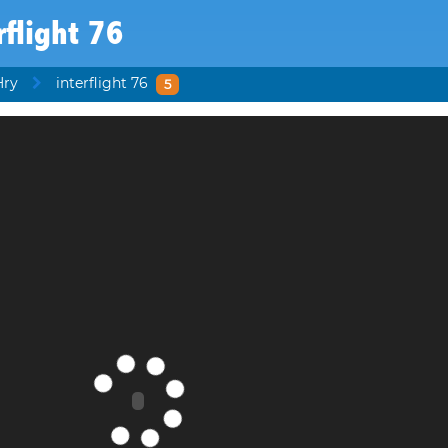
rflight 76
Hry
interflight 76
5