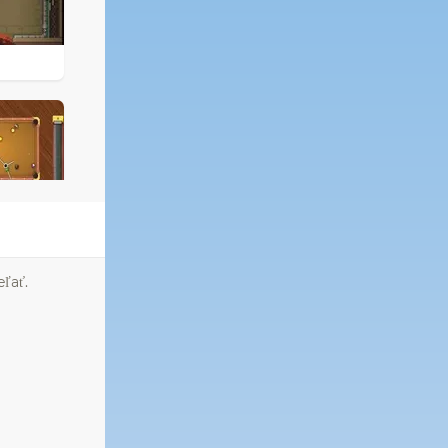
eľať.