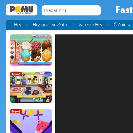
Fas
Hry
Hry pre Dievčata
Varenie Hry
Čašnícke