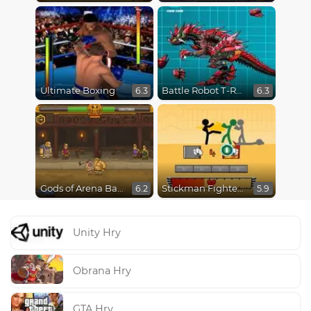
Ultimate Boxing
Battle Robot T-Rex Age
6.3
6.3
Gods of Arena Battles
Stickman Fighter Epic Battles
6.2
5.9
Unity Hry
Obrana Hry
GTA Hry