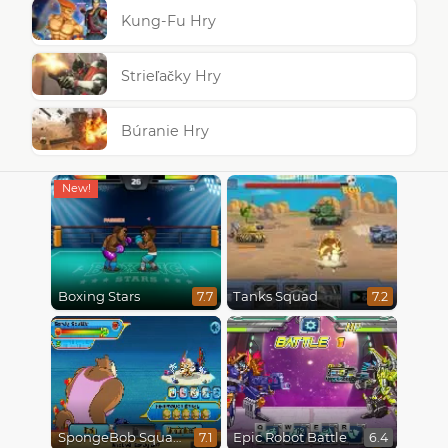
Kung-Fu Hry
Strieľačky Hry
Búranie Hry
Boxing Stars
Tanks Squad
7.7
7.2
SpongeBob SquarePants : Monster Island Adventures
Epic Robot Battle
7.1
6.4