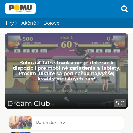
Hry
Akčné
Bojové
Bohužiaľ táto stránka nie je doteraz k
dispozícii pre mobilné zariadenia a tablety.
Prosím, uistite sa pod našou najvyššej
kvality mobilných hier!
Dream Club
5.0
Rytierske Hry