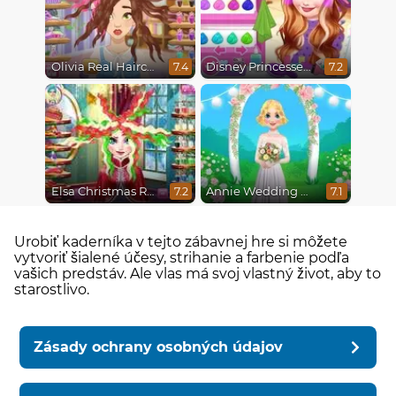
Olivia Real Haircuts
Disney Princesses Makeover Salon
7.4
7.2
Elsa Christmas Real Haircuts
Annie Wedding Hairstyle
7.2
7.1
Urobiť kaderníka v tejto zábavnej hre si môžete
vytvoriť šialené účesy, strihanie a farbenie podľa
vašich predstáv. Ale vlas má svoj vlastný život, aby to
starostlivo.
Zásady ochrany osobných údajov