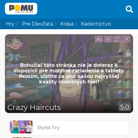
Hry
Pre Dievčata
Krása
Kaderníctvo
Bohužiaľ táto stránka nie je doteraz k
dispozícii pre mobilné zariadenia a tablety.
Prosím, uistite sa pod našou najvyššej
kvality mobilných hier!
Crazy Haircuts
5.0
Stylist hry