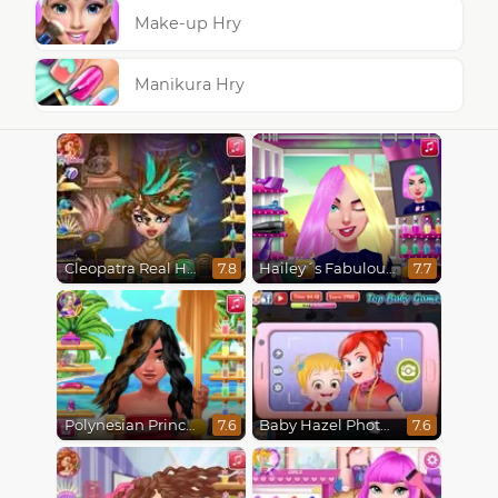
Make-up Hry
Manikura Hry
Cleopatra Real Haircuts
Hailey´s Fabulous Hairstyle Challenge
7.8
7.7
Polynesian Princess Real Haircuts
Baby Hazel Photoshoot
7.6
7.6