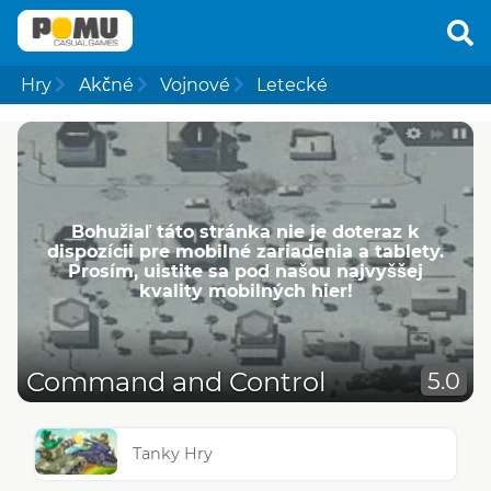
Hry
Akčné
Vojnové
Letecké
Bohužiaľ táto stránka nie je doteraz k
dispozícii pre mobilné zariadenia a tablety.
Prosím, uistite sa pod našou najvyššej
kvality mobilných hier!
Command and Control
5.0
Tanky Hry