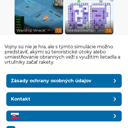
Warship Wreck
Sea Battleship
7.3
7.2
Vojny sú nie je hra, ale s týmto simulácie možno
predstaviť, akými sú teroristické útoky alebo
umiestňovanie obranných veží s využitím lietadla a
vrtuľníky začať rakety.
Zásady ochrany osobných údajov
Kontakt