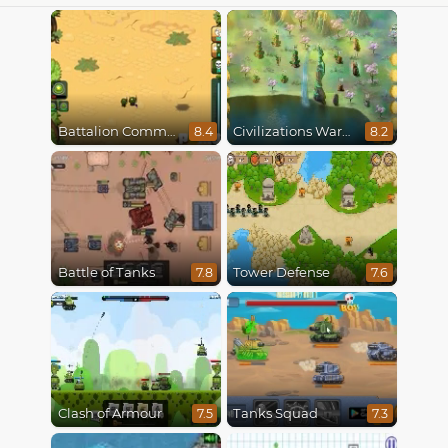
Battalion Commander
Civilizations Wars Master Edition
8.4
8.2
Battle of Tanks
Tower Defense
7.8
7.6
Clash of Armour
Tanks Squad
7.5
7.3