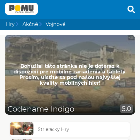
Hry
Akčné
Vojnové
Bohužiaľ táto stránka nie je doteraz k
dispozícii pre mobilné zariadenia a tablety.
Prosím, uistite sa pod našou najvyššej
kvality mobilných hier!
Codename Indigo
5.0
Strieľačky Hry