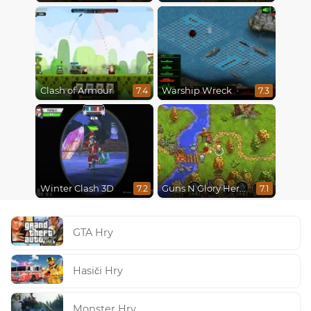
Clash of Armour
Warship Wreck
7.4
7.3
Winter Clash 3D
Guns N Glory Heroes
7.2
7.1
GTA Hry
Hasiči Hry
Monster Hry