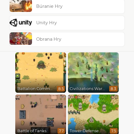
Búranie Hry
Unity Hry
Obrana Hry
Battalion Commander
Civilizations Wars Master Edition
8.5
8.3
Battle of Tanks
Tower Defense
7.7
7.5