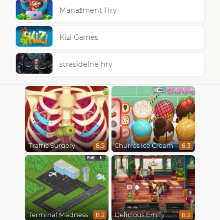
Manažment Hry
Kizi Games
strasidelne hry
Traffic Surgery
Churros Ice Cream
8.5
8.3
Terminal Madness
Delicious Emily New Beginning
8.2
8.2