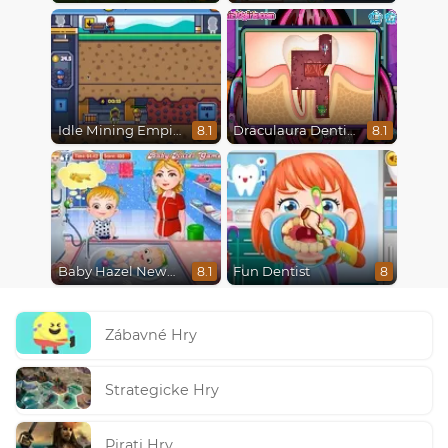
Idle Mining Empire
Draculaura Dentist
8.1
8.1
Baby Hazel Newborn Vaccination
Fun Dentist
8.1
8
Zábavné Hry
Strategicke Hry
Pirati Hry