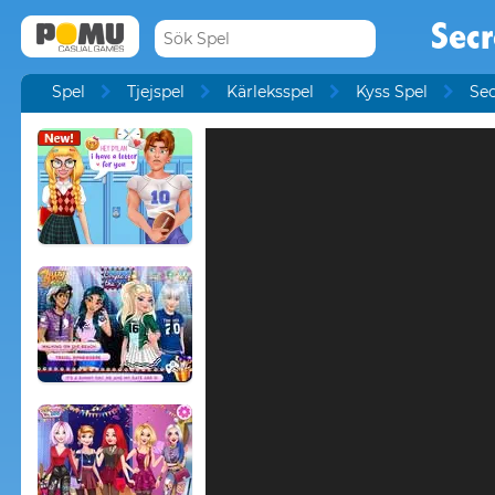
Secr
Spel
Tjejspel
Kärleksspel
Kyss Spel
Sec