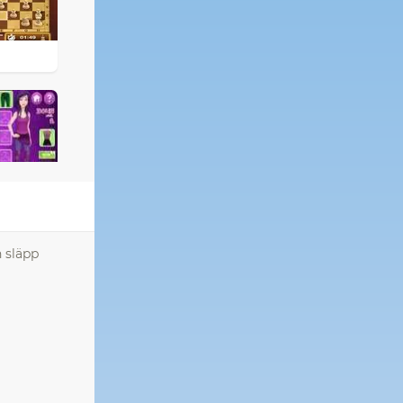
h släpp