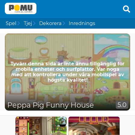
Spel
Tjej
Dekorera
Inrednings
Tyvärr denna sida är inte ännu tillgänglig för
mobila enheter och surfplattor. Var noga
med att kontrollera under våra mobilspel av
högsta kvalitet!
Peppa Pig Funny House
5.0