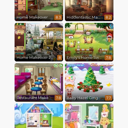
Home Makeover Hidden Object
Hiddentastic Mansion
8.3
8.2
Home Makeover 2 Hidden Object
Emily's Home Sweet Home
8
7.8
Restaurant Makeover
Baby Hazel Gingerbread House
7.8
7.7