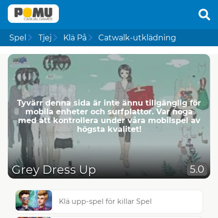
Spel
Tjej
Klä På
Catwalk-utklädning
Tyvärr denna sida är inte ännu tillgänglig för
mobila enheter och surfplattor. Var noga
med att kontrollera under våra mobilspel av
högsta kvalitet!
Grey Dress Up
5.0
Klä upp-spel för killar Spel