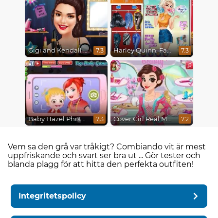
Gigi and Kendall Fashionistas
Harley Quinn, Fashionista on the Cover
7.3
7.3
Baby Hazel Photoshoot
Cover Girl Real Makeover
7.3
7.2
Vem sa den grå var tråkigt? Combiando vit är mest
uppfriskande och svart ser bra ut ... Gör tester och
blanda plagg för att hitta den perfekta outfiten!
Integritetspolicy