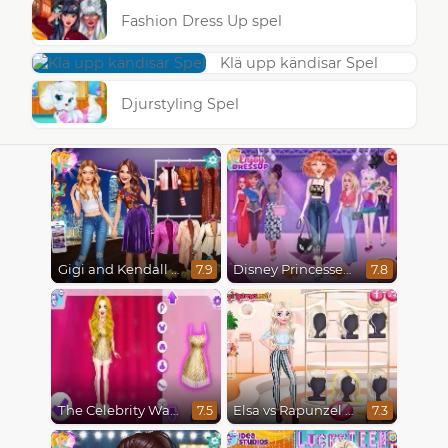
Fashion Dress Up spel
Klä upp kändisar Spel
Djurstyling Spel
Gigi and Kendall BFFS
Disney Princesses Runway Show
7.9
7.8
The Celebrity Way Of Life
Elsa vs Rapunzel Fashion Game
7.5
7.3